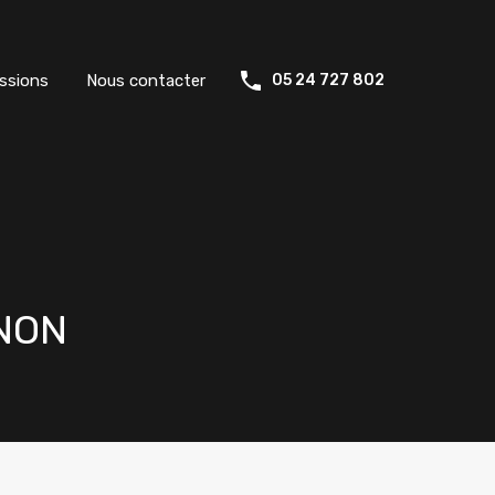
ssions
Nous contacter
05 24 727 802
RNON