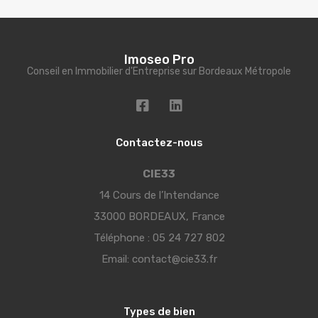
Imoseo Pro
Conseil en Immobilier d'Entreprise sur Bordeaux Métropole
Contactez-nous
CIE33
14 Cours de l’Intendance
33000 BORDEAUX, France
Téléphone :
05 24 727 802
Email:
contact@cie33.fr
Types de bien