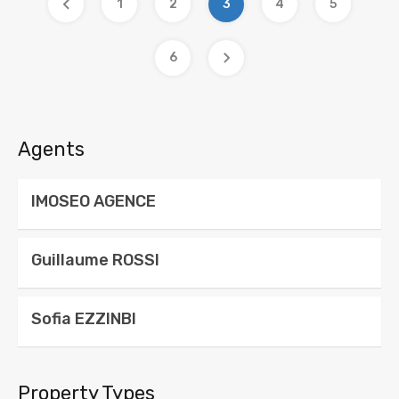
1
2
3
4
5
6
Agents
IMOSEO AGENCE
Guillaume ROSSI
Sofia EZZINBI
Property Types