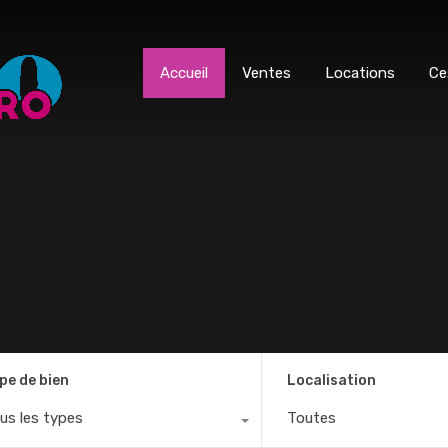
Accueil
Ventes
Locations
Ce
pe de bien
Localisation
us les types
Toutes