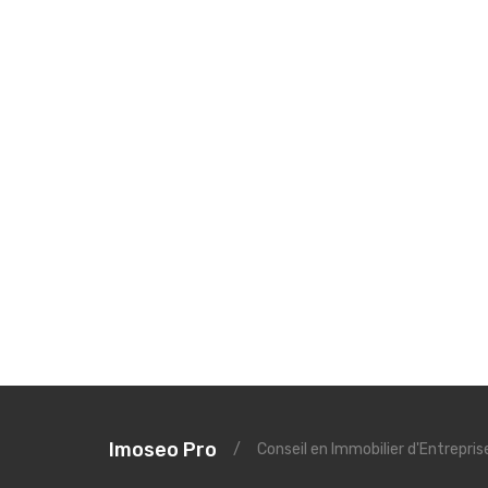
Imoseo Pro
/
Conseil en Immobilier d'Entrepri