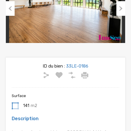
Previous
Next
ID du bien :
33LE-0186
Surface
141
m2
Description