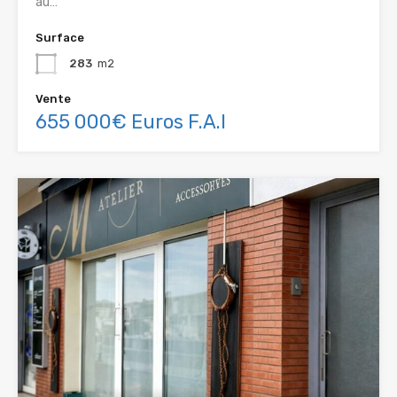
au…
Surface
283
m2
Vente
655 000€ Euros F.A.I