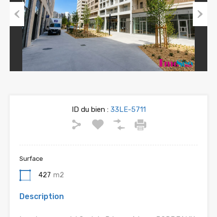
Previous
Next
ID du bien :
33LE-5711
Surface
427
m2
Description