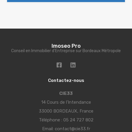
Imoseo Pro
Conseil en Immobilier d'Entreprise sur Bordeaux Métropole
Contactez-nous
CIE33
14 Cours de l’Intendance
33000 BORDEAUX, France
Téléphone :
05 24 727 802
Email:
contact@cie33.fr