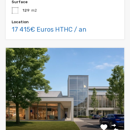
Surface
129
m2
Location
17 415€ Euros HTHC / an