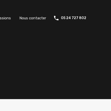
ssions
Nous contacter
05 24 727 802