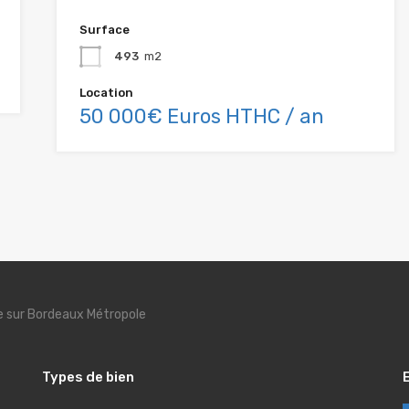
Surface
493
m2
Location
50 000€ Euros HTHC / an
se sur Bordeaux Métropole
Types de bien