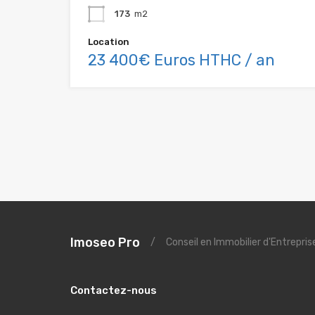
173
m2
Location
23 400€ Euros HTHC / an
Imoseo Pro
/
Conseil en Immobilier d'Entrepri
Contactez-nous