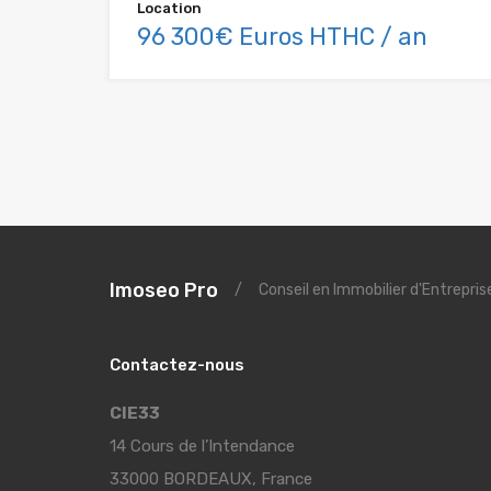
Location
96 300€ Euros HTHC / an
Imoseo Pro
/
Conseil en Immobilier d'Entrepri
Contactez-nous
CIE33
14 Cours de l’Intendance
33000 BORDEAUX, France