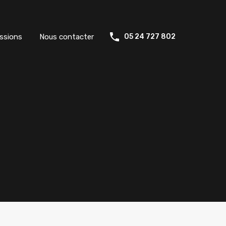
ssions
Nous contacter
05 24 727 802