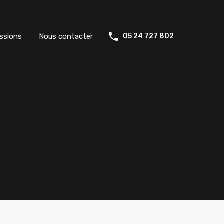
ssions
Nous contacter
05 24 727 802