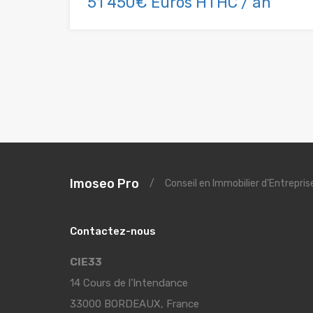
51 450€ Euros HTHC / an
Imoseo Pro
/
Conseil en Immobilier d'Entrepri
Contactez-nous
CIE33
14 Cours de l’Intendance
33000 BORDEAUX, France