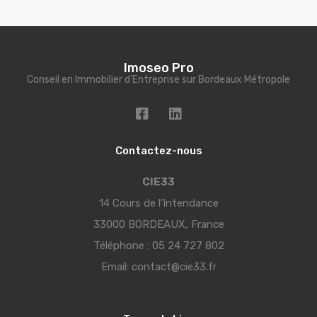
Imoseo Pro
Conseil en Immobilier d'Entreprise sur Bordeaux Métropole
Contactez-nous
CIE33
14 Cours de l’Intendance
33000 BORDEAUX, France
Téléphone :
05 24 727 802
Email:
contact@cie33.fr