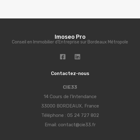
Imoseo Pro
Conseil en Immobilier d'Entreprise sur Bordeaux Métropole
Contactez-nous
CIE33
14 Cours de l’Intendance
33000 BORDEAUX, France
Téléphone :
05 24 727 802
Email:
contact@cie33.fr