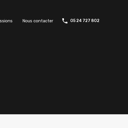
ssions
Nous contacter
05 24 727 802