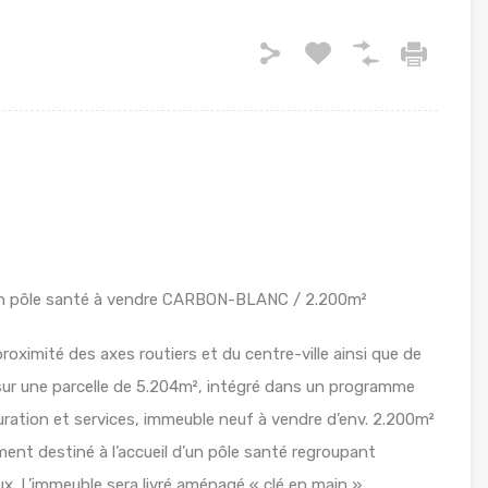
on pôle santé à vendre CARBON-BLANC / 2.200m²
oximité des axes routiers et du centre-ville ainsi que de
sur une parcelle de 5.204m², intégré dans un programme
ration et services, immeuble neuf à vendre d’env. 2.200m²
ment destiné à l’accueil d’un pôle santé regroupant
x. L’immeuble sera livré aménagé « clé en main ».