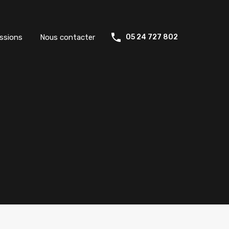
ssions
Nous contacter
05 24 727 802