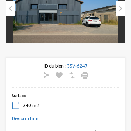
Previous
Next
ID du bien :
33V-6247
Surface
340
m2
Description