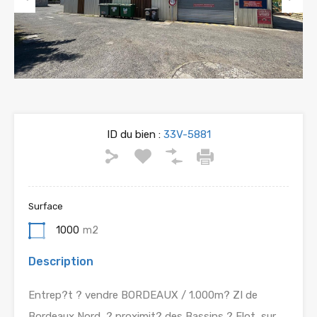
Previous
Next
ID du bien :
33V-5881
Surface
1000
m2
Description
Entrep?t ? vendre BORDEAUX / 1.000m? ZI de
Bordeaux Nord, ? proximit? des Bassins ? Flot, sur