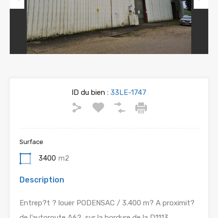
Previous
Next
ID du bien :
33LE-1747
Surface
3400
m2
Description
Entrep?t ? louer PODENSAC / 3.400 m? A proximit?
de l’autoroute A62, sur la bordure de la D1113.