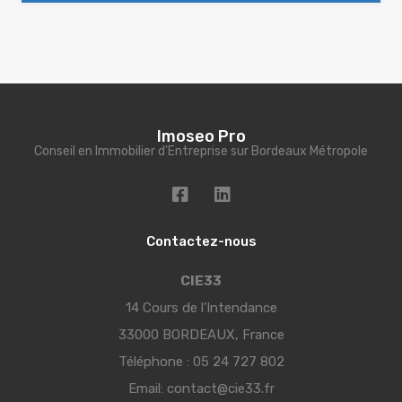
Imoseo Pro
Conseil en Immobilier d'Entreprise sur Bordeaux Métropole
Contactez-nous
CIE33
14 Cours de l’Intendance
33000 BORDEAUX, France
Téléphone :
05 24 727 802
Email:
contact@cie33.fr