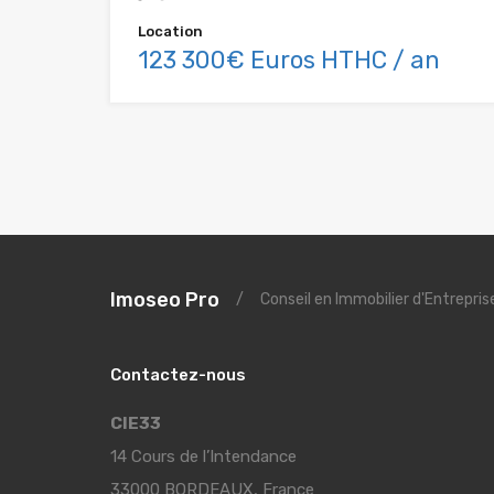
Location
123 300€ Euros HTHC / an
Imoseo Pro
/
Conseil en Immobilier d'Entrepri
Contactez-nous
CIE33
14 Cours de l’Intendance
33000 BORDEAUX, France