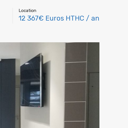
Location
12 367€ Euros HTHC / an