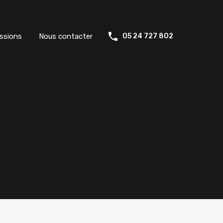
ssions
Nous contacter
05 24 727 802