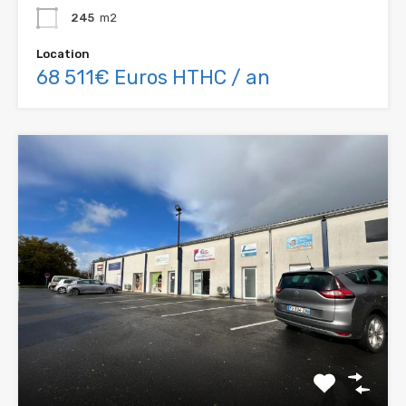
245
m2
Location
68 511€ Euros HTHC / an