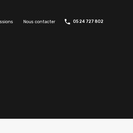
ssions
Nous contacter
05 24 727 802