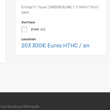
Entrep?t ? louer CARBON BLANC / 2 140m? Situ?
dans…
Surface
2140
m2
Location
203 300€ Euros HTHC / an
se sur Bordeaux Métropole