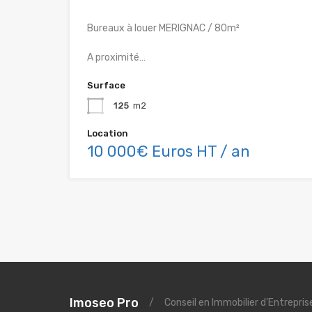
Bureaux à louer MERIGNAC / 80m²
A proximité…
Surface
125
m2
Location
10 000€ Euros HT / an
Imoseo Pro
/
Conseil en Immobilier d'Entrepri