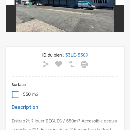
Previous
Next
ID du bien :
33LE-5309
Surface
550
m2
Description
Entrep?t ? louer BEGLES / 550m? Accessible depuis
la sortie n?21 de la rocade et ? 5 minutes du Pont