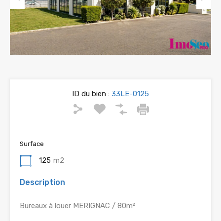
Previous
Next
ID du bien :
33LE-0125
Surface
125
m2
Description
Bureaux à louer MERIGNAC / 80m²