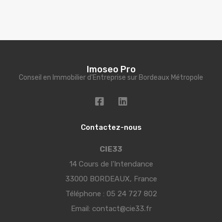
Imoseo Pro
Conseil en Immobilier d'Entreprise sur Bordeaux Métropole
Contactez-nous
CIE33
14 Cours de l’Intendance
33000 BORDEAUX, France
Téléphone :
05 24 727 802
Email:
contact@cie33.fr