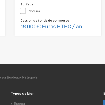
Surface
130
m2
Cession de fonds de commerce
18 000€ Euros HTHC / an
se sur Bordeaux Métropole
Types de bien
Bureau