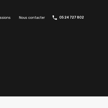
ssions
Nous contacter
05 24 727 802