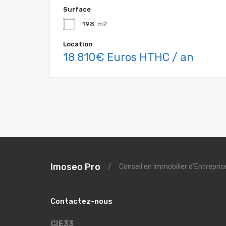
Surface
198
m2
Location
18 810€ Euros HTHC / an
Imoseo Pro
/
Conseil en Immobilier d'Entrepri
Contactez-nous
CIE33