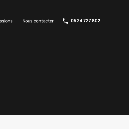
ssions
Nous contacter
05 24 727 802