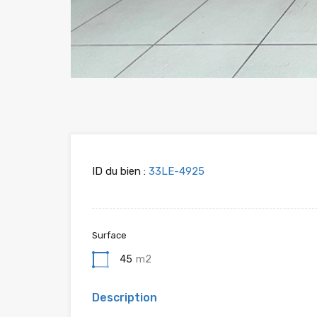
ID du bien :
33LE-4925
Surface
45
m2
Description