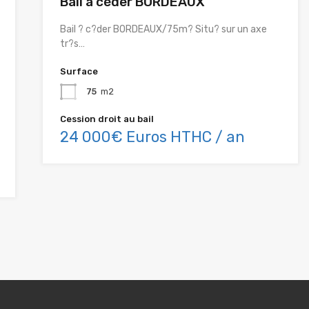
Bail à céder BORDEAUX
Bail ? c?der BORDEAUX/75m? Situ? sur un axe
tr?s…
Surface
75
m2
Cession droit au bail
24 000€ Euros HTHC / an