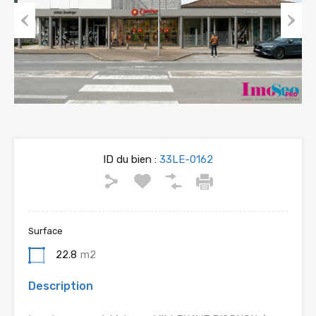
Previous
Next
ID du bien :
33LE-0162
Surface
22.8
m2
Description