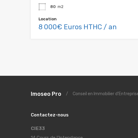
80
m2
Location
8 000€ Euros HTHC / an
Imoseo Pro
/
Conseil en Immobilier d'Entrepri
Contactez-nous
CIE33
14 Cours de l’Intendance