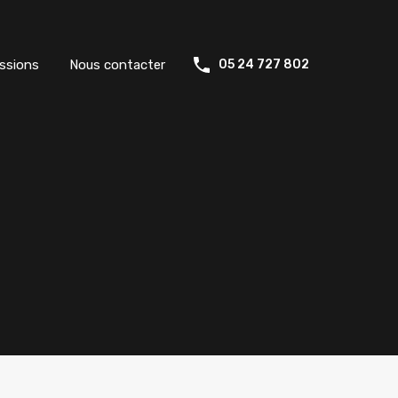
ssions
Nous contacter
05 24 727 802