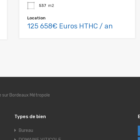
537
m2
Location
125 658€ Euros HTHC / an
se sur Bordeaux Métropole
Types de bien
Bureau
DOMAINE VITICOLE