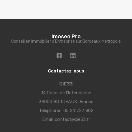
Imoseo Pro
Conseil en Immobilier d'Entreprise sur Bordeaux Métropole
Contactez-nous
CIE33
14 Cours de l’Intendance
33000 BORDEAUX, France
Téléphone :
05 24 727 802
Email:
contact@cie33.fr