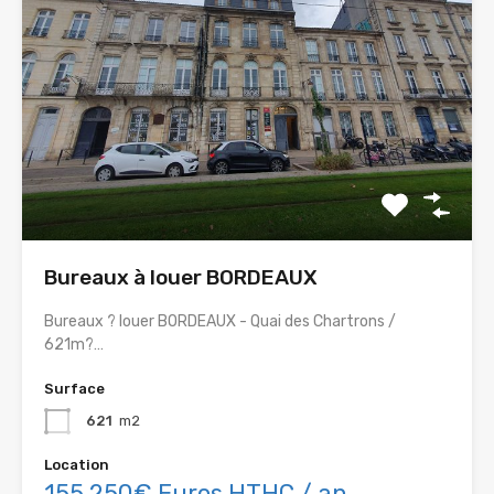
Bureaux à louer BORDEAUX
Bureaux ? louer BORDEAUX - Quai des Chartrons /
621m?…
Surface
621
m2
Location
155 250€ Euros HTHC / an