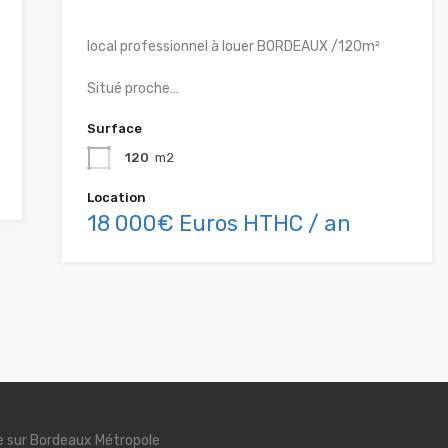
local professionnel à louer BORDEAUX /120m²
Situé proche…
Surface
120
m2
Location
18 000€ Euros HTHC / an
se sur Bordeaux Métropole