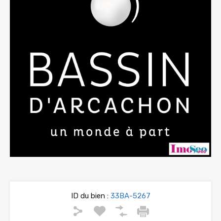
ID du bien :
33BA-5267