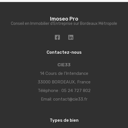
Imoseo Pro
Conseil en Immobilier d'Entreprise sur Bordeaux Métropole
Contactez-nous
CIE33
14 Cours de l’Intendance
33000 BORDEAUX, France
Téléphone :
05 24 727 802
Email:
contact@cie33.fr
Types de bien