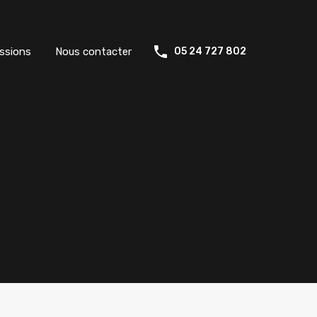
ssions
Nous contacter
05 24 727 802