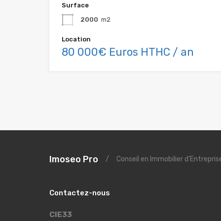
Surface
2000
m2
Location
80 000€ Euros HTHC / an
Imoseo Pro
/
Conseil en Immobilier d'Entrepri
Contactez-nous
CIE33