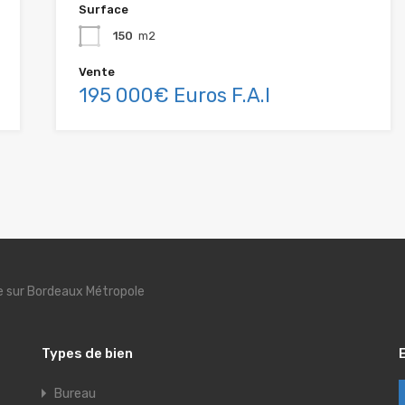
Surface
150
m2
Vente
195 000€ Euros F.A.I
se sur Bordeaux Métropole
Types de bien
Bureau