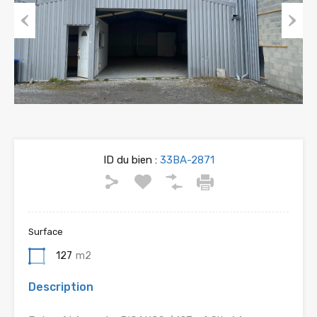
Previous
Next
ID du bien :
33BA-2871
Surface
127
m2
Description