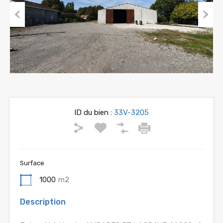
Previous
Next
ID du bien :
33V-3205
Surface
1000
m2
Description