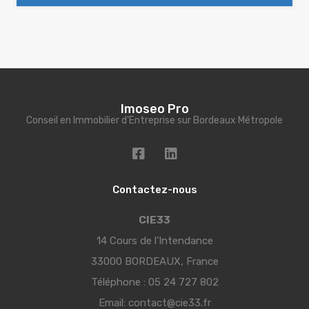
Imoseo Pro
Conseil en Immobilier d'Entreprise sur Bordeaux Métropole
Contactez-nous
CIE33
14 Cours de l’Intendance
33000 BORDEAUX, France
Téléphone :
05 24 727 802
Email:
contact@cie33.fr