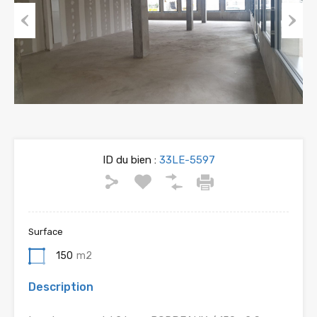
Previous
Next
ID du bien :
33LE-5597
Surface
150
m2
Description