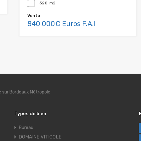
320
m2
Vente
840 000€ Euros F.A.I
se sur Bordeaux Métropole
Types de bien
Bureau
DOMAINE VITICOLE