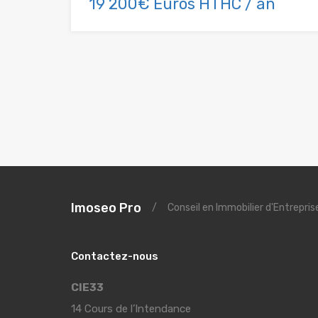
19 200€ Euros HTHC / an
Imoseo Pro
/
Conseil en Immobilier d'Entrepri
Contactez-nous
CIE33
14 Cours de l’Intendance