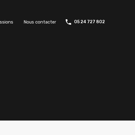
ssions
Nous contacter
05 24 727 802